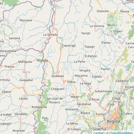
Leaflet
| ©
OpenStreetMap