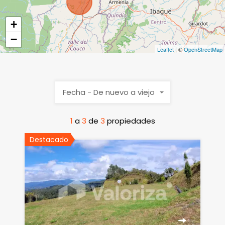
+
−
Leaflet
| ©
OpenStreetMap
Fecha - De nuevo a viejo
1
a
3
de
3
propiedades
Destacado