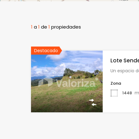
1
a
1
de
1
propiedades
Destacado
Lote Sende
Un espacio d
Zona
m
1448