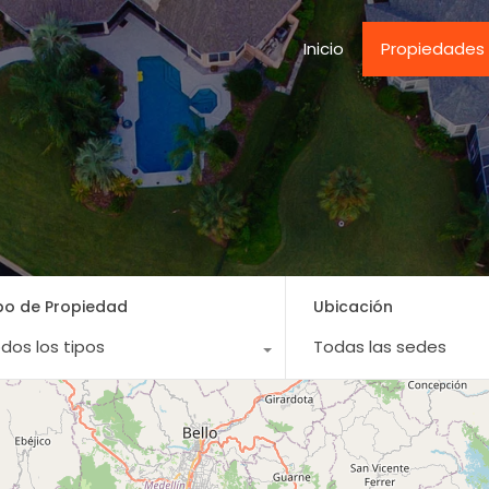
Inicio
Propieda
Inicio
Propiedades
po de Propiedad
Ubicación
dos los tipos
Todas las sedes