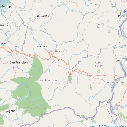
Leaflet
| ©
OpenStreetMap