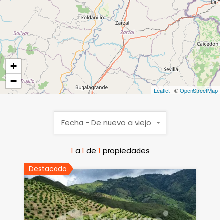
+
−
Leaflet
| ©
OpenStreetMap
Fecha - De nuevo a viejo
1
a
1
de
1
propiedades
Destacado