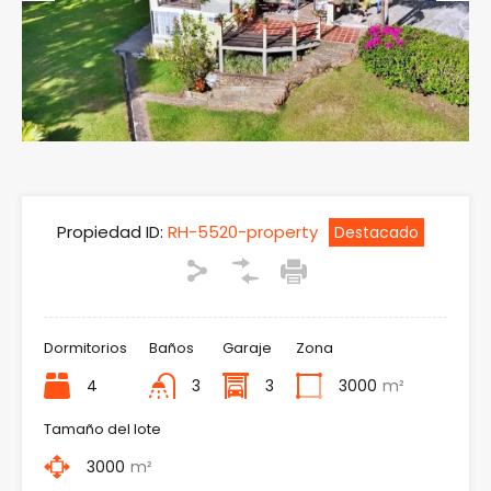
Previous
Next
Propiedad ID:
RH-5520-property
Destacado
Dormitorios
Baños
Garaje
Zona
4
3
3
3000
m²
Tamaño del lote
3000
m²