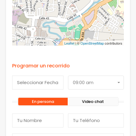
Leaflet
| ©
OpenStreetMap
contributors
Programar un recorrido
09:00 am
En persona
Video chat