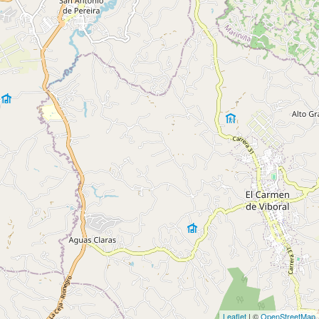
Leaflet
| ©
OpenStreetMap