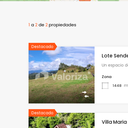
1
a
2
de
2
propiedades
Destacado
Lote Sende
Un espacio d
Zona
m
1448
Destacado
Villa Mari