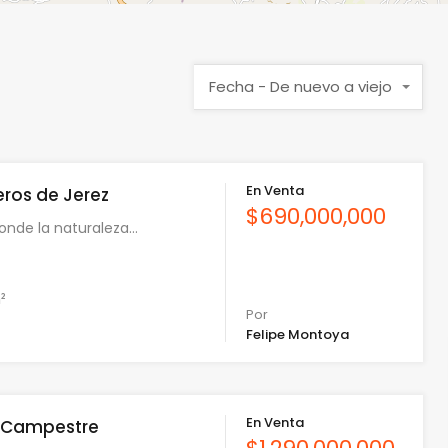
Fecha - De nuevo a viejo
En Venta
ros de Jerez
$690,000,000
onde la naturaleza…
²
Por
Felipe Montoya
En Venta
a Campestre