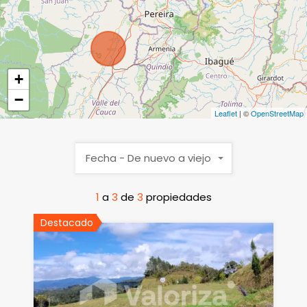
+
−
Leaflet
| ©
OpenStreetMap
Fecha - De nuevo a viejo
1
a
3
de
3
propiedades
Destacado