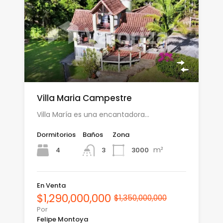
Villa Maria Campestre
Villa María es una encantadora…
Dormitorios
Baños
Zona
m²
4
3000
3
En Venta
$1,290,000,000
$1,350,000,000
Por
Felipe Montoya