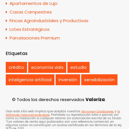
Apartamentos de Lujo
Casas Campestres
Fincas Agroindustriales y Productivas
Lotes Estratégicos
Parcelaciones Premium
Etiquetas
crédito
economía vida
estudio
inteligencia artificial
inversión
sensibilización
© Todos los derechos reservados
Valoriza
.
Usar este sitio web implica que aceptas nuestros
, y
Términos y Condiciones
la
. Prohibida su reproducción total o parcial, así
Política de Tratamiento de datos
como su traducción a cualquier idioma sin autorización escrita de su titular.
*Los valores de venta aquí publicados son una referencia comercial; en
algunos casos no constituyen un avalúo certificado en los términos de la ley
1673 de 2013.