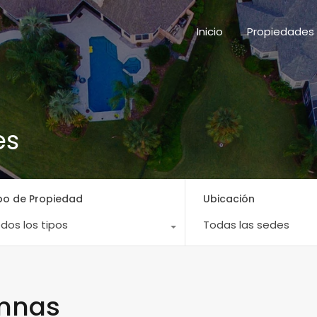
Inicio
Propieda
Inicio
Propiedades
es
po de Propiedad
Ubicación
dos los tipos
Todas las sedes
umnas