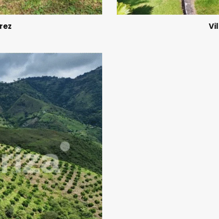
rez
Vi